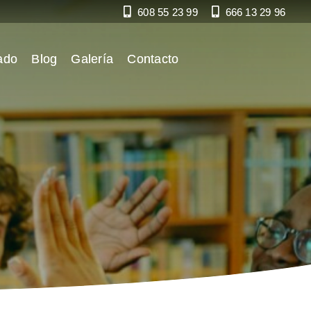
608 55 23 99
666 13 29 96
ado
Blog
Galería
Contacto