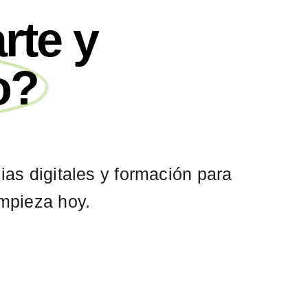
rte y
o?
s digitales y formación para
empieza hoy.