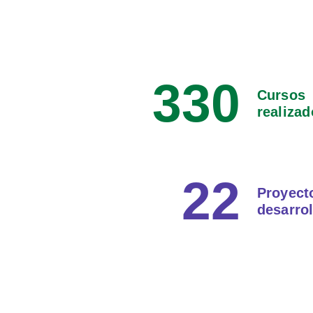
330
Cursos
realizad
22
Proyect
desarro