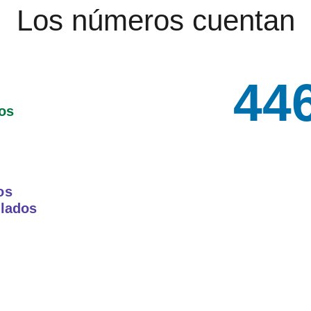
Los números cuentan
44
os
os
llados